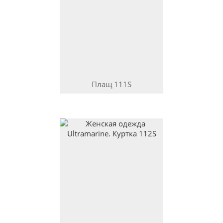
Плащ
111S