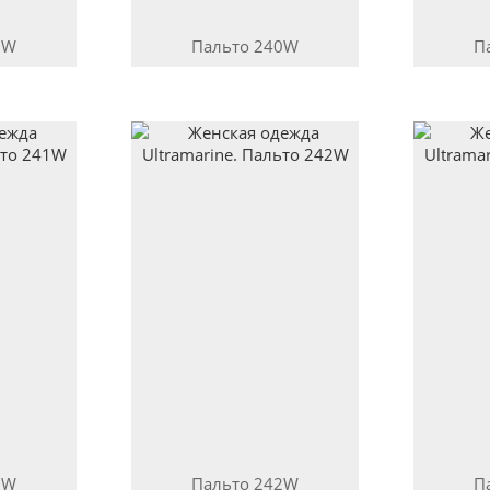
0W
Пальто
240W
П
1W
Пальто
242W
П