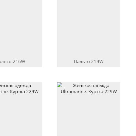
альто
216W
Пальто
219W