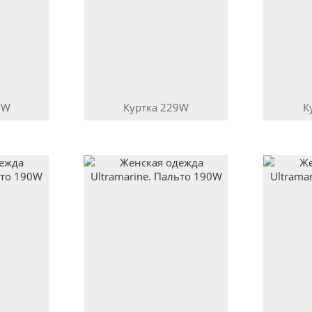
9W
Куртка
229W
К