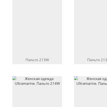
Пальто
213W
Пальто
21