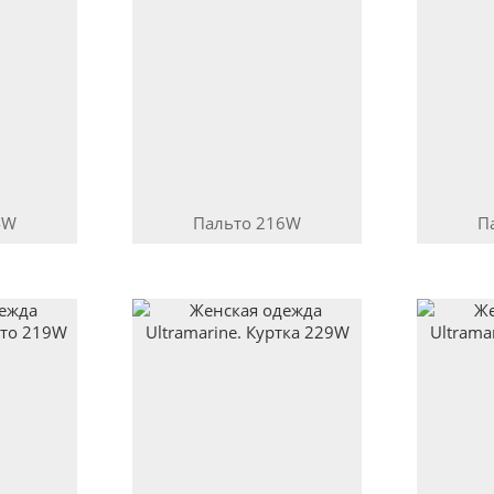
4W
Пальто
216W
П