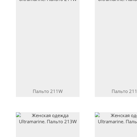
Пальто
211W
Пальто
21