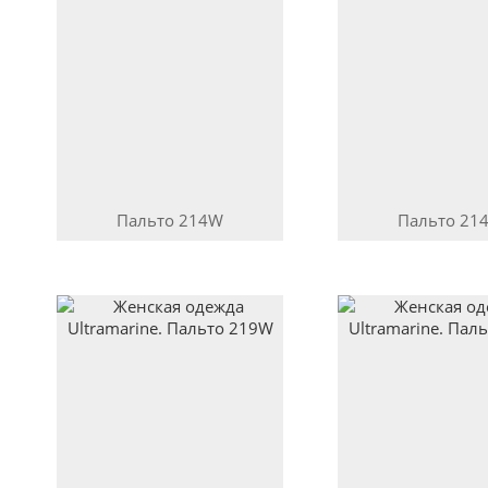
Пальто
214W
Пальто
21