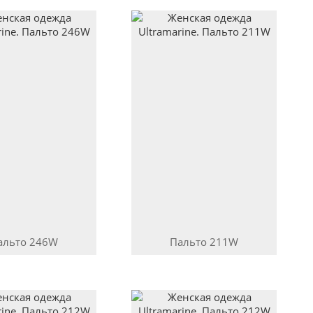
альто
246W
Пальто
211W