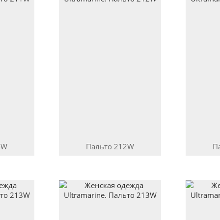
1W
Пальто
212W
П