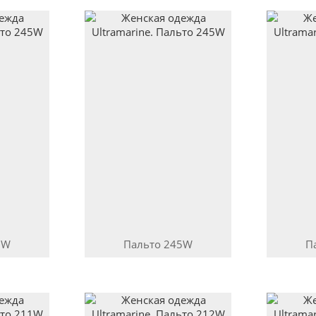
5W
Пальто
245W
П