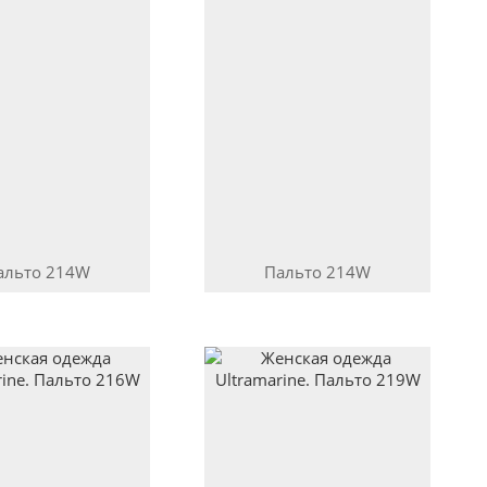
альто
214W
Пальто
214W