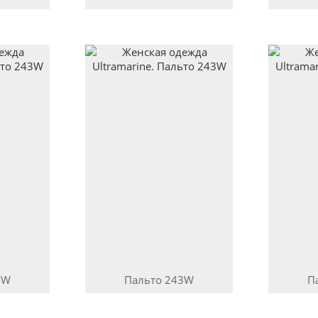
3W
Пальто
243W
П