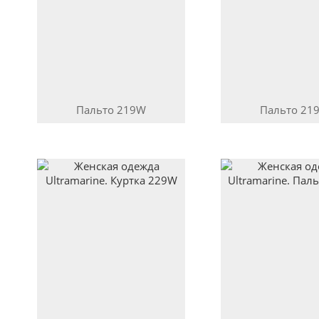
Пальто
219W
Пальто
21