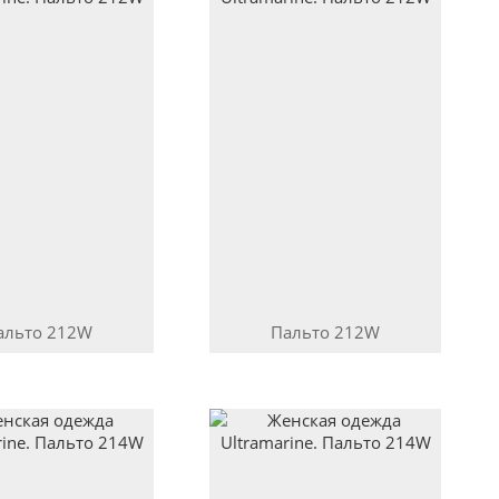
альто
212W
Пальто
212W