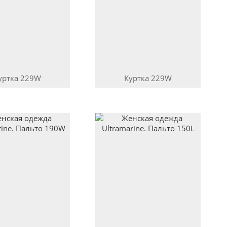
уртка
229W
Куртка
229W