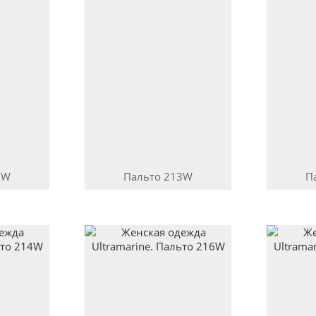
3W
Пальто
213W
П